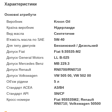
Характеристики
Основні атрибути
Виробник
Kroon Oil
Країна виробник
Нідерланди
Вид масла
Синтетичне
В'язкість масла по SAE
5W-40
Для типу двигунів
Бензиновий / Дизельний
Допуск Fiat
Fiat 9.55535-M2
Допуск General Motors
LL B-025
Допуск Mercedes Benz
MB 229.3
Допуск Renault
RN0700/RN0710
Допуск Volkswagen
VW 505 00, VW 502 00
Об'єм рідини
5 л
Стандарт ACEA
A3/B4
Стандарт API
SN/CF
Кросс-номери
Fiat 955535M2; Renault
RN0710; Volkswagen 50500