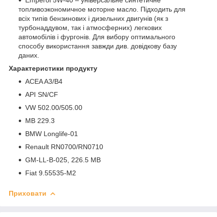
топливоэкономичное моторне масло. Підходить для
всіх типів бензинових і дизельних двигунів (як з
турбонаддувом, так і атмосферних) легкових
автомобілів і фургонів. Для вибору оптимального
способу використання завжди див. довідкову базу
даних.
Характеристики продукту
ACEA A3/B4
API SN/CF
VW 502.00/505.00
MB 229.3
BMW Longlife-01
Renault RN0700/RN0710
GM-LL-B-025, 226.5 MB
Fiat 9.55535-M2
Приховати