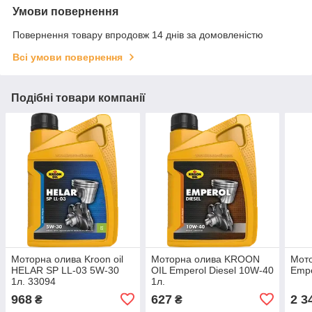
Умови повернення
Повернення товару впродовж 14 днів за домовленістю
Всі умови повернення
Подібні товари компанії
Моторна олива Kroon oil
Моторна олива KROON
Мото
HELAR SP LL-03 5W-30
OIL Emperol Diesel 10W-40
Empe
1л. 33094
1л.
968
627
2 3
₴
₴