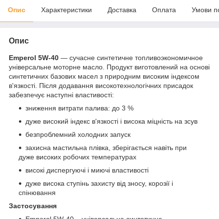
Опис
Характеристики
Доставка
Оплата
Умови п
Опис
Emperol 5W-40
— сучасне синтетичне топливоэкономичное
універсальне моторне масло. Продукт виготовлений на основі
синтетичних базових масел з природним високим індексом
в'язкості. Після додавання високотехнологічних присадок
забезпечує наступні властивості:
зниження витрати палива: до 3 %
дуже високий індекс в'язкості і висока міцність на зсув
безпроблемний холодних запуск
захисна мастильна плівка, зберігається навіть при
дуже високих робочих температурах
високі диспергуючі і миючі властивості
дуже висока ступінь захисту від зносу, корозії і
спінювання
Застосування
Emperol 5W-40 – універсальне синтетичне