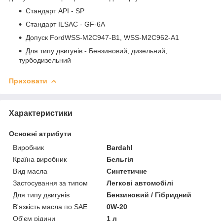
Стандарт API - SP
Стандарт ILSAC - GF-6A
Допуск FordWSS-M2C947-B1, WSS-M2C962-A1
Для типу двигунів - Бензиновий, дизельний,
турбодизельний
Приховати
Характеристики
Основні атрибути
Виробник
Bardahl
Країна виробник
Бельгія
Вид масла
Синтетичне
Застосування за типом
Легкові автомобілі
Для типу двигунів
Бензиновий / Гібридний
В'язкість масла по SAE
0W-20
Об'єм рідини
1 л