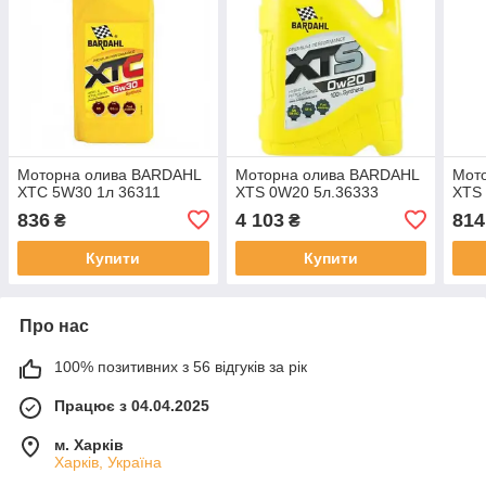
Моторна олива BARDAHL
Моторна олива BARDAHL
Мото
XTC 5W30 1л 36311
XTS 0W20 5л.36333
XTS
836
4 103
814
₴
₴
Купити
Купити
Про нас
100% позитивних з 56 відгуків за рік
Працює з 04.04.2025
м. Харків
Харків, Україна