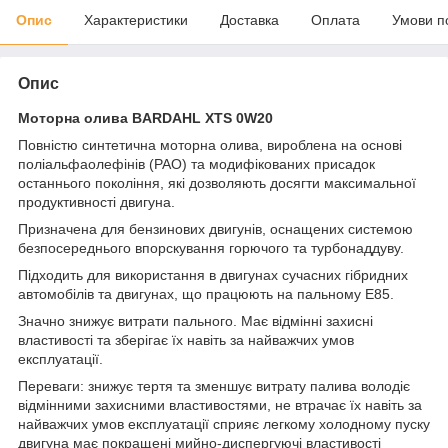
Опис
Характеристики
Доставка
Оплата
Умови п
Опис
Моторна олива BARDAHL XTS 0W20
Повністю синтетична моторна олива, вироблена на основі
поліальфаолефінів (PAO) та модифікованих присадок
останнього покоління, які дозволяють досягти максимальної
продуктивності двигуна.
Призначена для бензинових двигунів, оснащених системою
безпосереднього впорскування горючого та турбонаддуву.
Підходить для використання в двигунах сучасних гібридних
автомобілів та двигунах, що працюють на пальному E85.
Значно знижує витрати пального. Має відмінні захисні
властивості та зберігає їх навіть за найважчих умов
експлуатації.
Переваги: знижує тертя та зменшує витрату палива володіє
відмінними захисними властивостями, не втрачає їх навіть за
найважчих умов експлуатації сприяє легкому холодному пуску
двигуна має покращені мийно-диспергуючі властивості