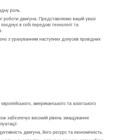
ядну роль.
ої роботи двигуна. Представляємо вашій увазі
оєднує в собі передові технології та
в.
но з урахуванням наступних допусків провідних
європейського, американського та азіатського
акож забезпечує високий рівень змащування
луатації.
ктивність двигуна, його ресурс та економічність.