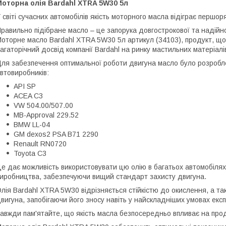
оторна олія Bardahl XTRA 5W30 5л
 світі сучасних автомобілів якість моторного масла відіграє першор
равильно підібране масло – це запорука довгострокової та надійн
оторне масло Bardahl XTRA 5W30 5л артикул (34103), продукт, що п
агаторічний досвід компанії Bardahl на ринку мастильних матеріалі
ля забезпечення оптимальної роботи двигуна масло було розробле
втовиробників:
API SP
ACEA C3
VW 504.00/507.00
MB-Approval 229.52
BMW LL-04
GM dexos2 PSA B71 2290
Renault RN0720
Toyota C3
е дає можливість використовувати цю олію в багатьох автомобілях 
иробництва, забезпечуючи вищий стандарт захисту двигуна.
лія Bardahl XTRA 5W30 відрізняється стійкістю до окислення, а т
вигуна, запобігаючи його зносу навіть у найскладніших умовах експ
авжди пам'ятайте, що якість масла безпосередньо впливає на проду