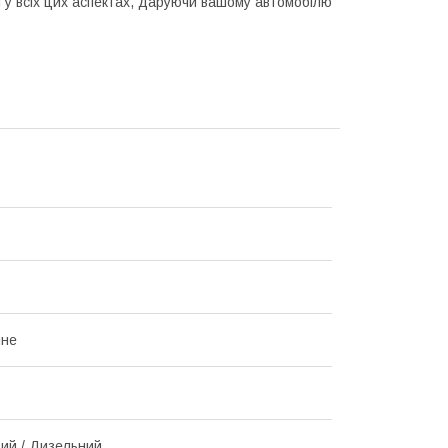
 у всіх цих аспектах, даруючи вашому автомобілю
чне
ий / Дизельний