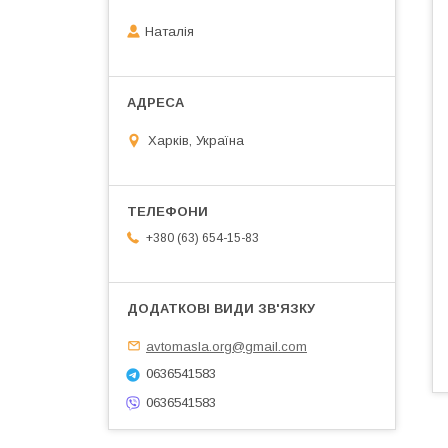
Наталія
Харків, Україна
+380 (63) 654-15-83
avtomasla.org@gmail.com
0636541583
0636541583