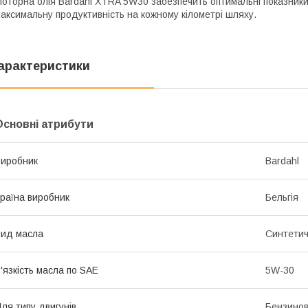
оторна олія Bardahl XTRA 5W30 забезпечить оптимальні показники
аксимальну продуктивність на кожному кілометрі шляху.
арактеристики
Основні атрибути
иробник
Bardahl
раїна виробник
Бельгія
ид масла
Синтети
'язкість масла по SAE
5W-30
ля типу двигунів
Бензинов