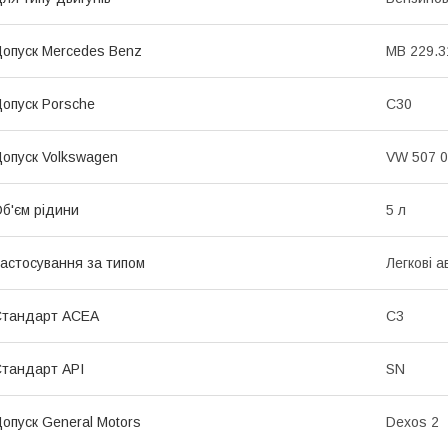
опуск Mercedes Benz
MB 229.3
опуск Porsche
C30
опуск Volkswagen
VW 507 0
б'єм рідини
5 л
астосування за типом
Легкові а
Стандарт ACEA
C3
тандарт API
SN
опуск General Motors
Dexos 2