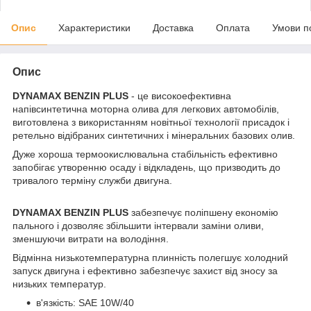
Опис
Характеристики
Доставка
Оплата
Умови п
Опис
DYNAMAX BENZIN PLUS
- це високоефективна
напівсинтетична моторна олива для легкових автомобілів,
виготовлена з використанням новітньої технології присадок і
ретельно відібраних синтетичних і мінеральних базових олив.
Дуже хороша термоокислювальна стабільність ефективно
запобігає утворенню осаду і відкладень, що призводить до
тривалого терміну служби двигуна.
DYNAMAX BENZIN PLUS
забезпечує поліпшену економію
пального і дозволяє збільшити інтервали заміни оливи,
зменшуючи витрати на володіння.
Відмінна низькотемпературна плинність полегшує холодний
запуск двигуна і ефективно забезпечує захист від зносу за
низьких температур.
в'язкість: SAE 10W/40