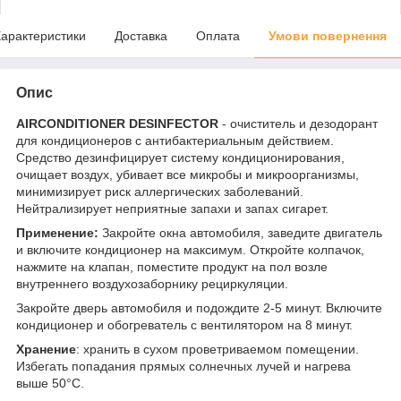
арактеристики
Доставка
Оплата
Умови повернення
Опис
AIRCONDITIONER DESINFECTOR
- очиститель и дезодорант
для кондиционеров с антибактериальным действием.
Средство дезинфицирует систему кондиционирования,
очищает воздух, убивает все микробы и микроорганизмы,
минимизирует риск аллергических заболеваний.
Нейтрализирует неприятные запахи и запах сигарет.
Применение:
Закройте окна автомобиля, заведите двигатель
и включите кондиционер на максимум. Откройте колпачок,
нажмите на клапан, поместите продукт на пол возле
внутреннего воздухозаборнику рециркуляции.
Закройте дверь автомобиля и подождите 2-5 минут. Включите
кондиционер и обогреватель с вентилятором на 8 минут.
Хранение
: хранить в сухом проветриваемом помещении.
Избегать попадания прямых солнечных лучей и нагрева
выше 50°С.