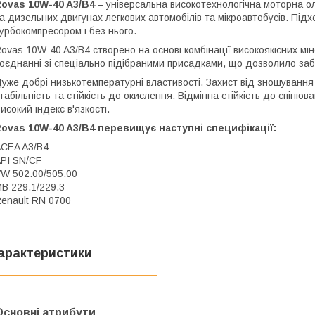
ovas 10W-40 A3/B4
– універсальна високотехнологічна моторна о
а дизельних двигунах легкових автомобілів та мікроавтобусів. Під
урбокомпресором і без нього.
ovas 10W-40 A3/B4 створено на основі комбінації високоякісних мі
оєднанні зі спеціально підібраними присадками, що дозволило заб
уже добрі низькотемпературні властивості. Захист від зношування
табільність та стійкість до окислення. Відмінна стійкість до спіню
исокий індекс в'язкості.
ovas 10W-40 A3/B4 перевищує наступні специфікації:
CEA A3/B4
PI SN/CF
W 502.00/505.00
B 229.1/229.3
enault RN 0700
арактеристики
Основні атрибути