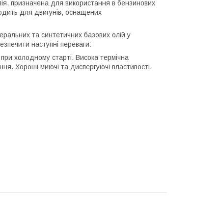
лія, призначена для використання в бензинових
ходить для двигунів, оснащених
неральних та синтетичних базових олій у
езпечити наступні переваги:
 при холодному старті. Висока термічна
вання. Хороші миючі та диспергуючі властивості.