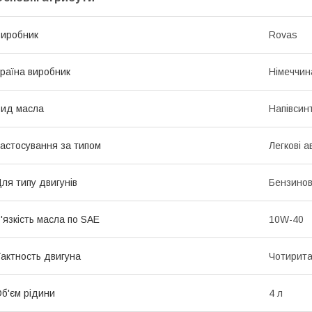
иробник
Rovas
раїна виробник
Німеччин
ид масла
Напівсин
астосування за типом
Легкові а
ля типу двигунів
Бензинов
'язкість масла по SAE
10W-40
актность двигуна
Чотирита
б'єм рідини
4 л