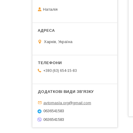
Наталія
Харків, Україна
+380 (63) 654-15-83
avtomasla.org@gmail.com
0636541583
0636541583