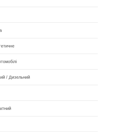
а
тетичне
втомобілі
ий / Дизельний
ктний