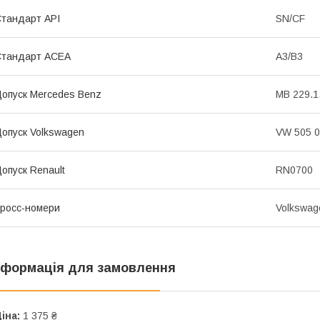
тандарт API
SN/CF
Стандарт ACEA
A3/B3
опуск Mercedes Benz
MB 229.1
опуск Volkswagen
VW 505 0
опуск Renault
RN0700
росс-номери
Volkswag
нформація для замовлення
іна:
1 375 ₴