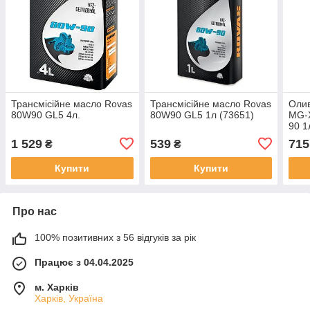
Трансмісійне масло Rovas
Трансмісійне масло Rovas
Олив
80W90 GL5 4л.
80W90 GL5 1л (73651)
MG-X
90 1
1 529
539
715
₴
₴
Купити
Купити
Про нас
100% позитивних з 56 відгуків за рік
Працює з 04.04.2025
м. Харків
Харків, Україна