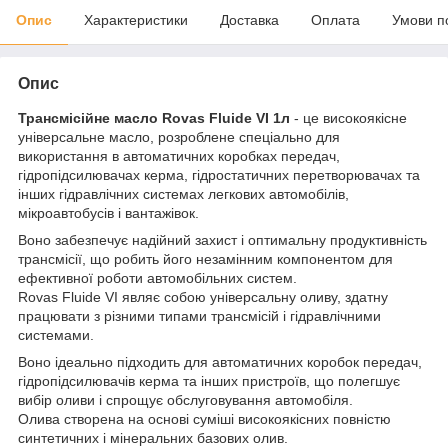
Опис
Характеристики
Доставка
Оплата
Умови п
Опис
Трансмісійне масло Rovas Fluide VI 1л
- це високоякісне
універсальне масло, розроблене спеціально для
використання в автоматичних коробках передач,
гідропідсилювачах керма, гідростатичних перетворювачах та
інших гідравлічних системах легкових автомобілів,
мікроавтобусів і вантажівок.
Воно забезпечує надійний захист і оптимальну продуктивність
трансмісії, що робить його незамінним компонентом для
ефективної роботи автомобільних систем.
Rovas Fluide VI являє собою універсальну оливу, здатну
працювати з різними типами трансмісій і гідравлічними
системами.
Воно ідеально підходить для автоматичних коробок передач,
гідропідсилювачів керма та інших пристроїв, що полегшує
вибір оливи і спрощує обслуговування автомобіля.
Олива створена на основі суміші високоякісних повністю
синтетичних і мінеральних базових олив.