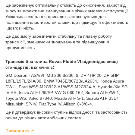
Це забезпечує оптимальну стійкість до окислення, захист від
зносу та ефективне змащування в різних умовах експлуатації.
Унікальна технологія присадок застосовується для
поліпшення властивостей оливи, що підвищує її ефективність
і довговічність.
Це дає змогу забезпечити стабільну та плавну роботу
трансмісії, зменшуючи зношування та підвищуючи її
продуктивність.
Трансмісійна олива Rovas Fluide VI відповідає низці
стандартів, включно з:
GM Dexron TASA/VI, MB 236.8/236. 9, ZF 4HP 20, ZF 5HP
18FL/19FL/24A/30, BMW 7045E/8072B/LA2634, Honda Acura
DW-1, Ford WSS-M2C922-A1/WSS-M2C924-A, Hyundai/Kia SP-
IV RR, Isuzu ATF II/III/SP, VW G 060 162, Subaru ATF AW-1,
Toyota WS, Volvo 97340, Mazda ATF S-1, Suzuki ATF 3317,
Mitsubishi SP-IV, Fiat Type IV, Allison C-3/C-4.
Це підтверджує високий ступінь відповідності та застосовність
оливи до різних автомобільних систем.
Приховати