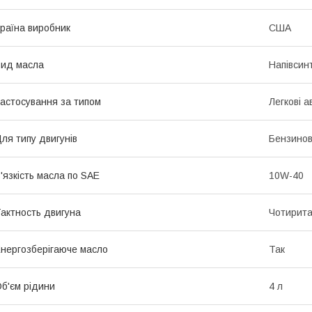
раїна виробник
США
ид масла
Напівсин
астосування за типом
Легкові а
ля типу двигунів
Бензинов
'язкість масла по SAE
10W-40
актность двигуна
Чотирита
нергозберігаюче масло
Так
б'єм рідини
4 л