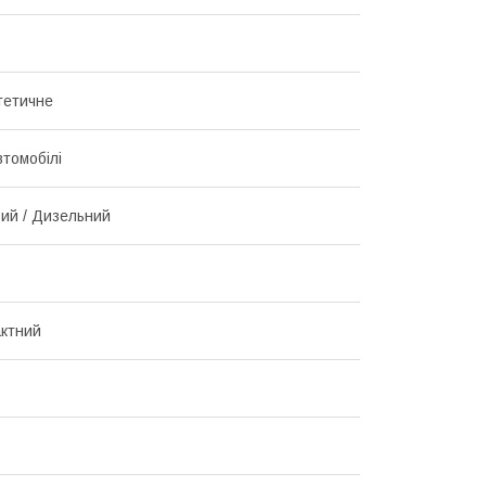
тетичне
втомобілі
ий / Дизельний
ктний