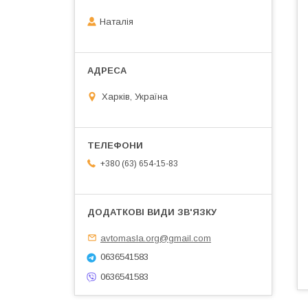
Наталія
Харків, Україна
+380 (63) 654-15-83
avtomasla.org@gmail.com
0636541583
0636541583