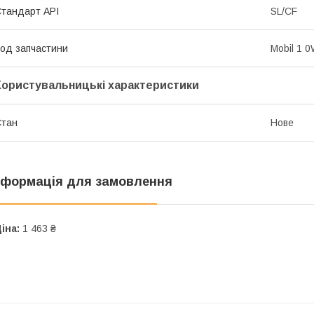
тандарт API
SL/CF
од запчастини
Mobil 1 
Користувальницькі характеристики
Стан
Нове
нформація для замовлення
іна:
1 463 ₴