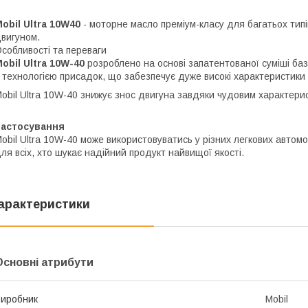
obil Ultra 10W40
- моторне масло преміум-класу для багатьох тип
вигуном.
собливості та переваги
obil Ultra 10W-40
розроблено на основі запатентованої суміші баз
 технологією присадок, що забезпечує дуже високі характеристики 
obil Ultra 10W-40 знижує знос двигуна завдяки чудовим характери
Застосування
obil Ultra 10W-40 може використовуватись у різних легкових автомо
ля всіх, хто шукає надійний продукт найвищої якості.
арактеристики
Основні атрибути
иробник
Mobil