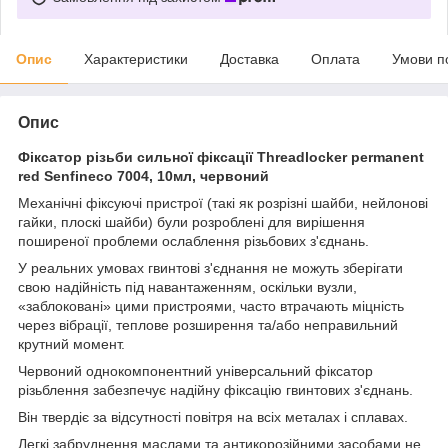
Опис
Характеристики
Доставка
Оплата
Умови п
Опис
Фіксатор різьби сильної фіксації Threadlocker permanent
red Senfineco 7004, 10мл, червоний
Механічні фіксуючі пристрої (такі як розрізні шайби, нейлонові
гайки, плоскі шайби) були розроблені для вирішення
поширеної проблеми ослаблення різьбових з'єднань.
У реальних умовах гвинтові з'єднання не можуть зберігати
свою надійність під навантаженням, оскільки вузли,
«заблоковані» цими пристроями, часто втрачають міцність
через вібрації, теплове розширення та/або неправильний
крутний момент.
Червоний однокомпонентний універсальний фіксатор
різьблення забезпечує надійну фіксацію гвинтових з'єднань.
Він твердіє за відсутності повітря на всіх металах і сплавах.
Легкі забруднення маслами та антикорозійними засобами не