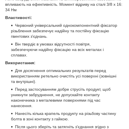
впливають на ефективність. Момент відриву на сталі 3/8 x 16:
34 Нм
Властивості:
Червоний універсальний однокомпонентний фіксатор
різьблення забезпечує надійну та постійну фіксацію
гвинтових з'єднань.
Він твердіє в умовах відсутності повітря,
забезпечуючи надійну фіксацію на всіх металах і
сплавах.
Використання:
Для досягнення оптимальних результатів перед
використанням ретельно очистіть усі поверхні (зовнішні
та внутрішні).
Перед застосуванням добре струсіть продукт, щоб
уникнути забруднення, не допускайте контакту
наконечника з металевими поверхнями під час
нанесення.
Нанесіть кілька крапель продукту на різьбову частину
болта в зоні контакту з гайкою.
Після цього зберіть та затягніть з'єднання згідно з