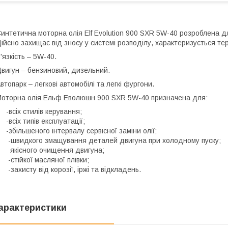
интетична моторна олія Elf Evolution 900 SXR 5W-40 розроблена для
ійсно захищає від зносу у системі розподілу, характеризується те
'язкість – 5W-40.
вигун – бензиновий, дизельний.
втопарк – легкові автомобілі та легкі фургони.
оторна олія Ельф Еволюшн 900 SXR 5W-40 призначена для:
всіх стилів керування;
всіх типів експлуатації;
збільшеного інтервалу сервісної заміни олії;
швидкого змащування деталей двигуна при холодному пуску;
якісного очищення двигуна;
стійкої масляної плівки;
захисту від корозії, іржі та відкладень.
арактеристики