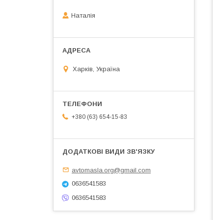
Наталія
Харків, Україна
+380 (63) 654-15-83
avtomasla.org@gmail.com
0636541583
0636541583