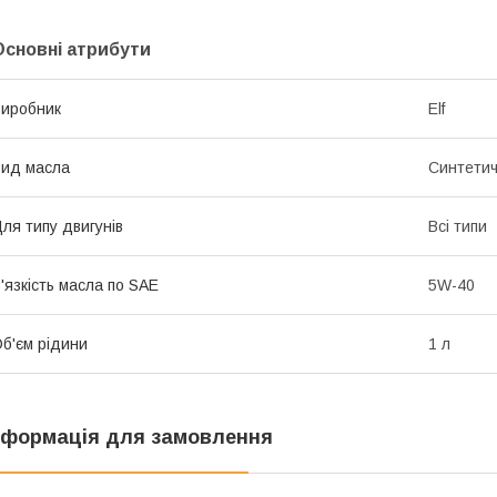
Основні атрибути
иробник
Elf
ид масла
Синтети
ля типу двигунів
Всі типи
'язкість масла по SAE
5W-40
б'єм рідини
1 л
нформація для замовлення