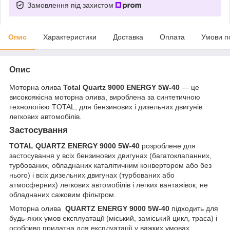
Замовлення під захистом
Опис
Характеристики
Доставка
Оплата
Умови п
Опис
Моторна олива
Total Quartz 9000 ENERGY 5W-40
— це
високоякісна моторна олива, вироблена за синтетичною
технологією TOTAL, для бензинових і дизельних двигунів
легкових автомобілів.
Застосування
TOTAL QUARTZ ENERGY 9000 5W-40
розроблене для
застосування у всіх бензинових двигунах (багатоклапанних,
турбованих, обладнаних каталітичним конвертором або без
нього) і всіх дизельних двигунах (турбованих або
атмосферних) легкових автомобілів і легких вантажівок, не
обладнаних сажовим фільтром.
Моторна олива
QUARTZ ENERGY 9000 5W-40
підходить для
будь-яких умов експлуатації (міський, заміський цикл, траса) і
особливо придатна для експлуатації у важких умовах.