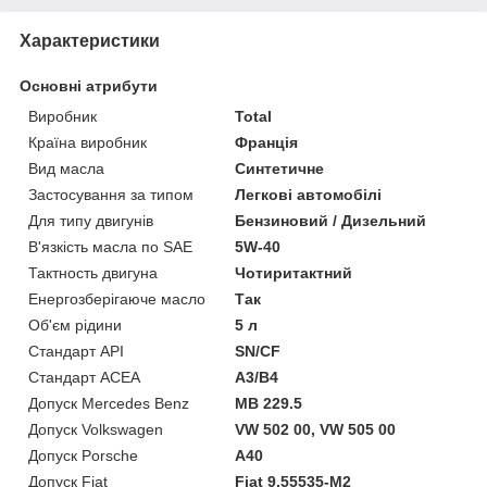
Характеристики
Основні атрибути
Виробник
Total
Країна виробник
Франція
Вид масла
Синтетичне
Застосування за типом
Легкові автомобілі
Для типу двигунів
Бензиновий / Дизельний
В'язкість масла по SAE
5W-40
Тактность двигуна
Чотиритактний
Енергозберігаюче масло
Так
Об'єм рідини
5 л
Стандарт API
SN/CF
Стандарт ACEA
A3/B4
Допуск Mercedes Benz
MB 229.5
Допуск Volkswagen
VW 502 00, VW 505 00
Допуск Porsche
A40
Допуск Fiat
Fiat 9.55535-M2