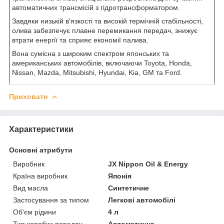
автоматичних трансмісій з гідротрансформатором.
Завдяки низькій в'язкості та високій термічній стабільності,
олива забезпечує плавне перемикання передач, знижує
втрати енергії та сприяє економії палива.
Вона сумісна з широким спектром японських та
американських автомобілів, включаючи Toyota, Honda,
Nissan, Mazda, Mitsubishi, Hyundai, Kia, GM та Ford.
Приховати
Характеристики
Основні атрибути
Виробник
JX Nippon Oil & Energy
Країна виробник
Японія
Вид масла
Синтетичне
Застосування за типом
Легкові автомобілі
Об'єм рідини
4 л
Тип коробки передач
Автоматична