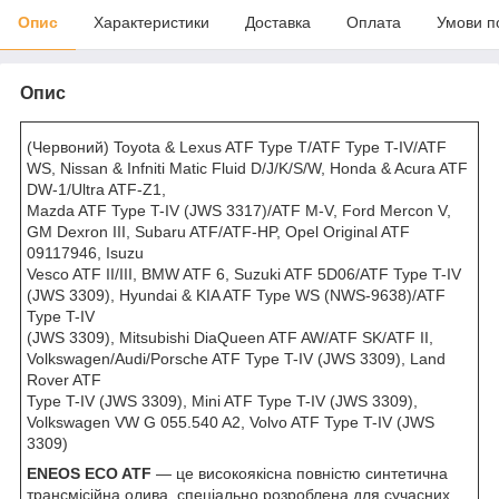
Опис
Характеристики
Доставка
Оплата
Умови п
Опис
(Червоний) Toyota & Lexus ATF Type T/ATF Type T-IV/ATF
WS, Nissan & Infniti Matic Fluid D/J/K/S/W, Honda & Acura ATF
DW-1/Ultra ATF-Z1,
Mazda ATF Type T-IV (JWS 3317)/ATF M-V, Ford Mercon V,
GM Dexron III, Subaru ATF/ATF-HP, Opel Original ATF
09117946, Isuzu
Vesco ATF II/III, BMW ATF 6, Suzuki ATF 5D06/ATF Type T-IV
(JWS 3309), Hyundai & KIA ATF Type WS (NWS-9638)/ATF
Type T-IV
(JWS 3309), Mitsubishi DiaQueen ATF AW/ATF SK/ATF II,
Volkswagen/Audi/Porsche ATF Type T-IV (JWS 3309), Land
Rover ATF
Type T-IV (JWS 3309), Mini ATF Type T-IV (JWS 3309),
Volkswagen VW G 055.540 A2, Volvo ATF Type T-IV (JWS
3309)
ENEOS ECO ATF
— це високоякісна повністю синтетична
трансмісійна олива, спеціально розроблена для сучасних