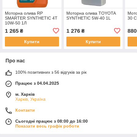
Моторна олива RP
Моторна олива TOYOTA
Мото
SMARTER SYNTHETIC 4T
SYNTHETIC 5W-40 1L
30 С
10W-50 1Л
1 265
1 276
880
₴
₴
Купити
Купити
Про нас
100% позитивних з 56 відгуків за рік
Працює з 04.04.2025
м. Харків
Харків, Україна
Контакти
Сьогодні працює з 08:00 до 16:00
Показати весь графік роботи