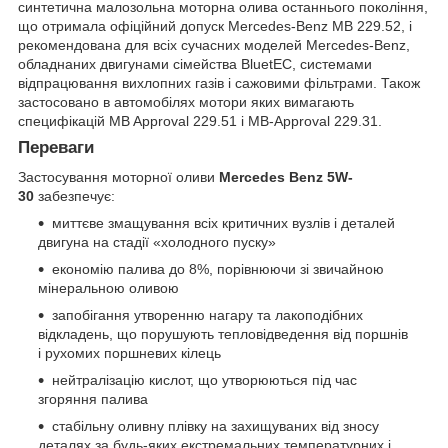
синтетична малозольна моторна олива останнього покоління,
що отримала офіційний допуск Mercedes-Benz MB 229.52, і
рекомендована для всіх сучасних моделей Mercedes-Benz,
обладнаних двигунами сімейства BluetEC, системами
відпрацювання вихлопних газів і сажовими фільтрами. Також
застосовано в автомобілях мотори яких вимагають
специфікацій MB Approval 229.51 і MB-Approval 229.31.
Переваги
Застосування моторної оливи
Mercedes Benz 5W-
30
забезпечує:
миттєве змащування всіх критичних вузлів і деталей
двигуна на стадії «холодного пуску»
економію палива до 8%, порівнюючи зі звичайною
мінеральною оливою
запобігання утворенню нагару та лакоподібних
відкладень, що порушують тепловідведення від поршнів
і рухомих поршневих кілець
нейтралізацію кислот, що утворюються під час
згоряння палива
стабільну оливну плівку на захищуваних від зносу
деталях за будь-яких екстремальних температурних і