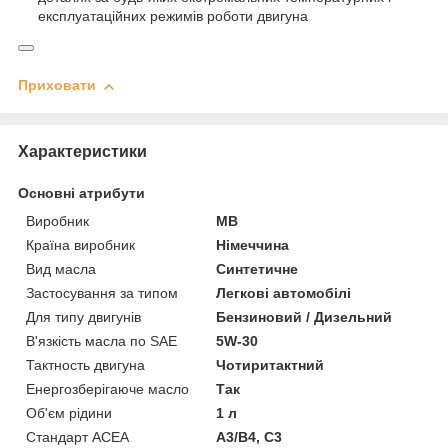
експлуатаційних режимів роботи двигуна
Приховати
Характеристики
Основні атрибути
Виробник
MB
Країна виробник
Німеччина
Вид масла
Синтетичне
Застосування за типом
Легкові автомобілі
Для типу двигунів
Бензиновий / Дизельний
В'язкість масла по SAE
5W-30
Тактность двигуна
Чотиритактний
Енергозберігаюче масло
Так
Об'єм рідини
1 л
Стандарт ACEA
A3/B4, C3