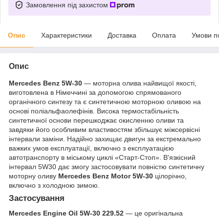
Замовлення під захистом
Опис
Характеристики
Доставка
Оплата
Умови п
Опис
Mercedes Benz
5W-30
— моторна олива найвищої якості,
виготовлена в Німеччині за допомогою спрямованого
органічного синтезу та є синтетичною моторною оливою на
основі поліальфаолефінів. Висока термостабільність
синтетичної основи перешкоджає окисленню оливи та
завдяки його особливим властивостям збільшує міжсервісні
інтервали заміни. Надійно захищає двигун за екстремально
важких умов експлуатації, включно з експлуатацією
автотранспорту в міському циклі «Старт-Стоп». В'язкісний
інтервал 5W30 дає змогу застосовувати повністю синтетичну
моторну оливу
Mercedes Benz Motor 5W-30
цілорічно,
включно з холодною зимою.
Застосування
Mercedes Engine Oil 5W-30 229.52
— це оригінальна