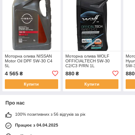
Моторна олива NISSAN
Моторна олива WOLF
Мот
Motor Oil DPF 5W-30 C4
OFFICIALTECH 5W-30
Hyun
5L
C2/C3 P/RN 1L
5W-3
4 565
880
880
₴
₴
Купити
Купити
Про нас
100% позитивних з 56 відгуків за рік
Працює з 04.04.2025