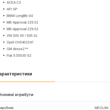
ACEA C3
API SP
BMW Longlife-04
MB-Approval 229.51
MB-Approval 229.52
VW 505 00 / 505 01
Opel OV0401547
GM dexos2™
Fiat 9.55535-S2
арактеристики
Основні атрибути
иробник
MEGUIN