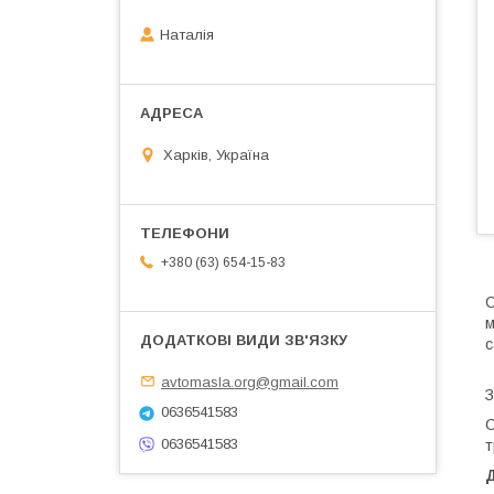
Наталія
Харків, Україна
+380 (63) 654-15-83
С
м
с
avtomasla.org@gmail.com
З
0636541583
С
0636541583
т
Д