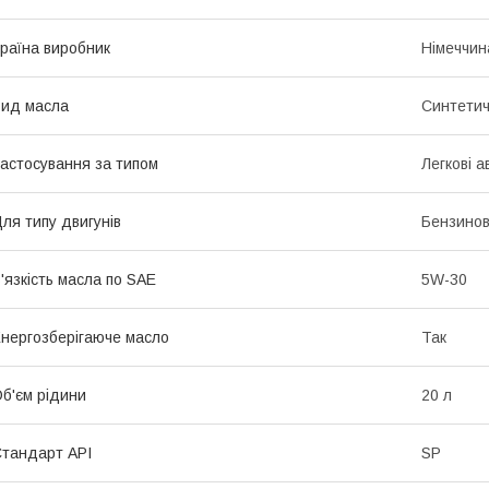
раїна виробник
Німеччин
ид масла
Синтети
астосування за типом
Легкові а
ля типу двигунів
Бензинов
'язкість масла по SAE
5W-30
нергозберігаюче масло
Так
б'єм рідини
20 л
тандарт API
SP