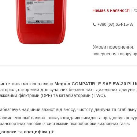
Немає в наявності
К
+380 (63) 654-15-83
повернення товару п
интетична моторна олива
Meguin COMPATIBLE SAE 5W-30 PLU
атеріал, створений для сучасних бензинових і дизельних двигунів
ажовими фільтрами (DPF) та каталізаторами (TWC).
абезпечує надійний захист від зносу, чистоту двигуна та стабільну
прияє економії палива, знижує шкідливі викиди та продовжує ресу
ранспортних засобів із системами післяобробки вихлопних газів.
опуски та специфікації: