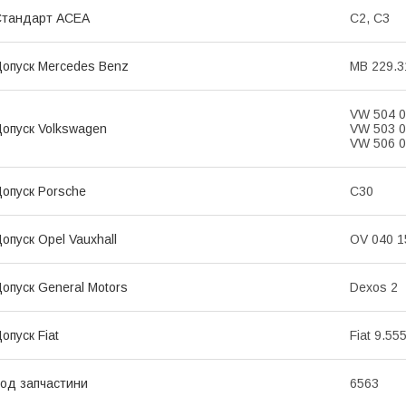
Стандарт ACEA
C2, C3
опуск Mercedes Benz
MB 229.3
VW 504 0
опуск Volkswagen
VW 503 0
VW 506 
опуск Porsche
C30
опуск Opel Vauxhall
OV 040 1
опуск General Motors
Dexos 2
опуск Fiat
Fiat 9.55
од запчастини
6563