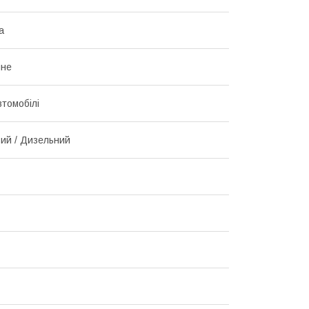
а
чне
втомобілі
ий / Дизельний